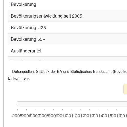
Bevölkerung
Bevölkerungsentwicklung seit 2005
Bevölkerung U25
Bevölkerung 55+
Ausländeranteil
Bevölkerungsdichte
Datenquellen: Statistik der BA und Statistisches Bundesamt (Bevölke
Wirtschaft und Soziales
Einkommen).
BIP pro Einwohner
Verfügbares Einkommen pro Einwohner
Betreuungsquote Vorschulkinder
2005
2006
2007
2008
2009
2010
2011
2012
2013
2014
2015
2016
20
SGB-II-Quote