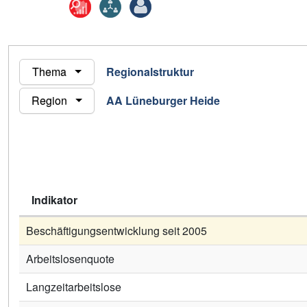
Indikator
Schalter
Arbeitsmarkt
Thema
Regionalstruktur
zur
Beschäftigungsquote (svB)
Modifikation
Region
AA Lüneburger Heide
Beschäftigte (svB)
der
Anzeige
Beschäftigungsquote 55+
Beschäftigte 55+
Indikator
Beschäftigungsquote Frauen
Beschäftigungsentwicklung seit 2005
Arbeitslosenquote
Langzeitarbeitslose